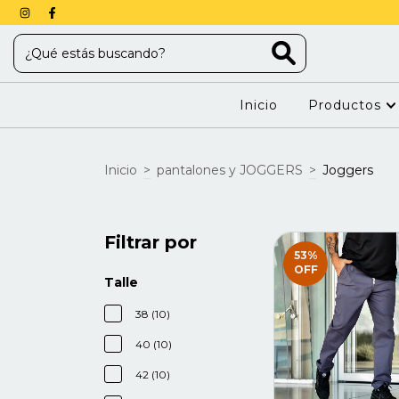
Inicio
Productos
Inicio
>
pantalones y JOGGERS
>
Joggers
Filtrar por
53
%
OFF
Talle
38 (10)
40 (10)
42 (10)