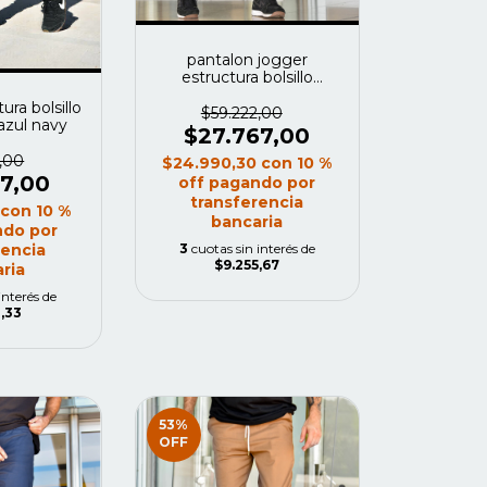
pantalon jogger
estructura bolsillo
vaquero color black
ura bolsillo
$59.222,00
 azul navy
$27.767,00
,00
$24.990,30
con
10 %
67,00
off pagando por
transferencia
0
con
10 %
bancaria
ndo por
3
cuotas sin interés de
rencia
$9.255,67
ria
interés de
,33
53
%
OFF