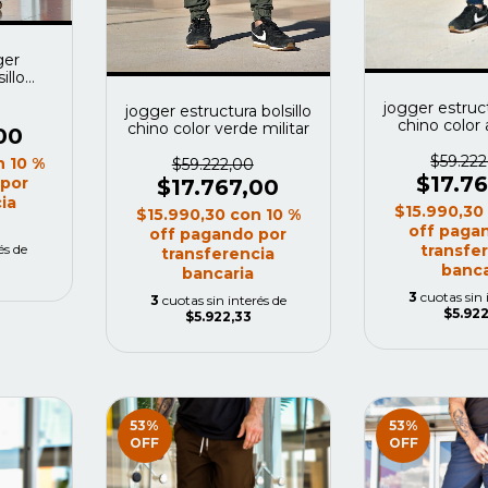
ger
illo
is topo
jogger estruct
jogger estructura bolsillo
chino color
chino color verde militar
00
$59.222
n
10 %
$59.222,00
$17.7
 por
$17.767,00
ia
$15.990,3
$15.990,30
con
10 %
off paga
off pagando por
és de
transfe
transferencia
banca
bancaria
3
cuotas sin 
3
cuotas sin interés de
$5.922
$5.922,33
53
%
53
%
OFF
OFF