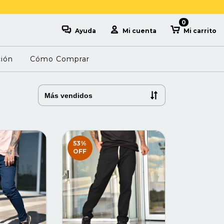
0
Ayuda
Mi cuenta
Mi carrito
ción
Cómo Comprar
53
%
OFF