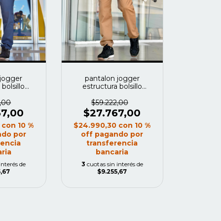
 jogger
pantalon jogger
bolsillo
estructura bolsillo
r azul navy
vaquero color camel
,00
$59.222,00
67,00
$27.767,00
0
con
10 %
$24.990,30
con
10 %
ndo por
off pagando por
rencia
transferencia
ria
bancaria
interés de
3
cuotas sin interés de
,67
$9.255,67