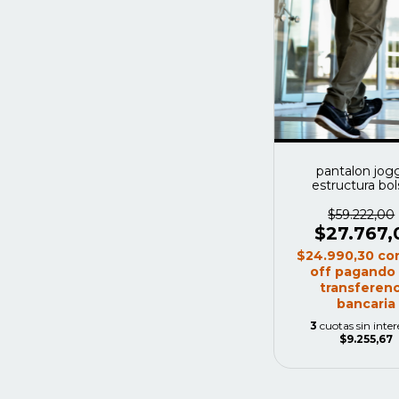
pantalon jog
estructura bols
vaquero color 
militar
$59.222,00
$27.767,
$24.990,30
co
off pagando
transferenc
bancaria
3
cuotas sin inter
$9.255,67