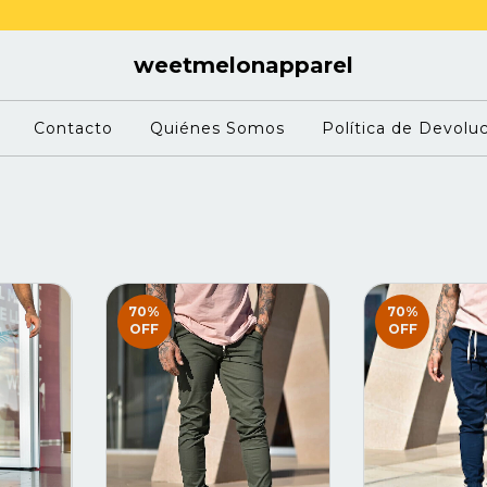
weetmelonapparel
Contacto
Quiénes Somos
Política de Devolu
70
%
70
%
OFF
OFF