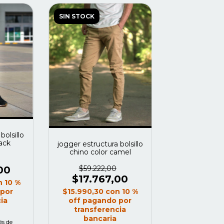
SIN STOCK
bolsillo
lack
jogger estructura bolsillo
chino color camel
00
$59.222,00
$17.767,00
n
10 %
 por
$15.990,30
con
10 %
ia
off pagando por
transferencia
bancaria
és de