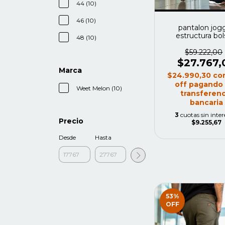
44 (10)
46 (10)
pantalon jog
estructura bols
48 (10)
vaquero color gr
$59.222,00
$27.767,
Marca
$24.990,30
co
off pagando
Weet Melon (10)
transferenc
bancaria
3
cuotas sin inter
Precio
$9.255,67
Desde
Hasta
53
%
OFF