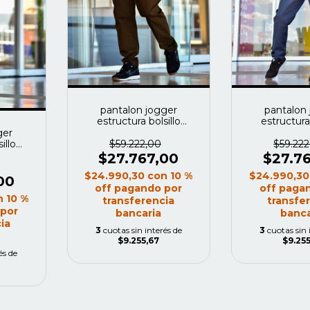
pantalon jogger
pantalon
estructura bolsillo
estructura 
vaquero color chocolate
vaquero colo
ger
$59.222,00
$59.222
illo
verde
$27.767,00
$27.7
$24.990,30
con
10 %
$24.990,3
00
off pagando por
off paga
n
10 %
transferencia
transfe
 por
bancaria
banca
ia
3
cuotas sin interés de
3
cuotas sin 
$9.255,67
$9.255
és de