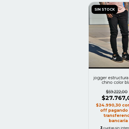
SIN STOCK
jogger estructura 
chino color b
$59.222,00
$27.767,
$24.990,30
co
off pagando
transferenc
bancaria
3
cuotas sin inter