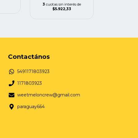
3
cuotas sin interés de
$5.922,33
Contactános
5491171803923
1171803923
weetmeloncrew@gmail.com
paraguay664